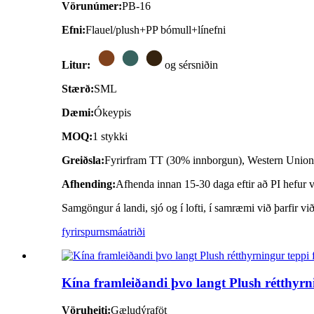
Vörunúmer:
PB-16
Efni:
Flauel/plush+PP bómull+línefni
Litur:
og sérsniðin
Stærð:
SML
Dæmi:
Ókeypis
MOQ:
1 stykki
Greiðsla:
Fyrirfram TT (30% innborgun), Western Unio
Afhending:
Afhenda innan 15-30 daga eftir að PI hefur ve
Samgöngur á landi, sjó og í lofti, í samræmi við þarfir vi
fyrirspurn
smáatriði
Kína framleiðandi þvo langt Plush rétthyrni
Vöruheiti:
Gæludýraföt