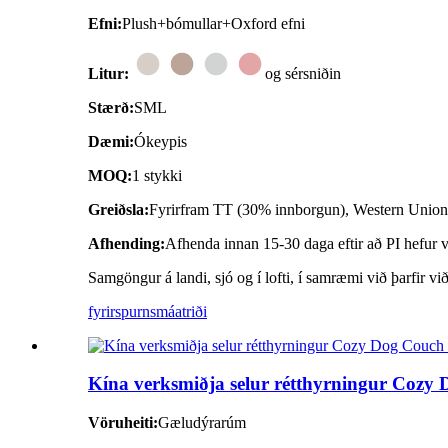
Efni:
Plush+bómullar+Oxford efni
Litur:
og sérsniðin
Stærð:
SML
Dæmi:
Ókeypis
MOQ:
1 stykki
Greiðsla:
Fyrirfram TT (30% innborgun), Western Unio
Afhending:
Afhenda innan 15-30 daga eftir að PI hefur ve
Samgöngur á landi, sjó og í lofti, í samræmi við þarfir vi
fyrirspurn
smáatriði
Kína verksmiðja selur rétthyrningur Coz
Vöruheiti:
Gæludýrarúm