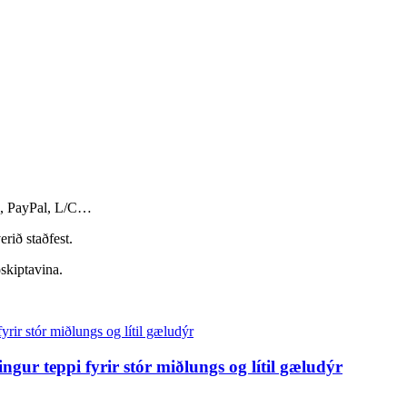
n, PayPal, L/C…
rið staðfest.
ðskiptavina.
ngur teppi fyrir stór miðlungs og lítil gæludýr