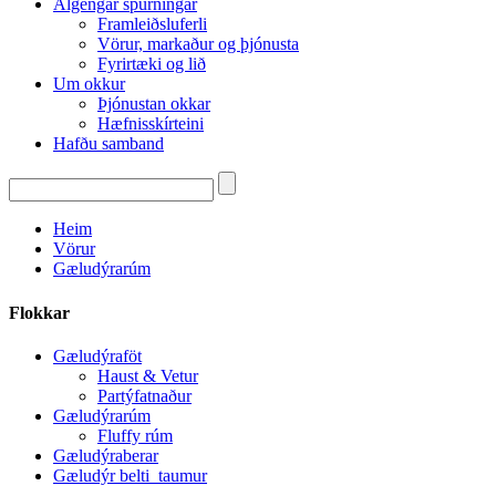
Algengar spurningar
Framleiðsluferli
Vörur, markaður og þjónusta
Fyrirtæki og lið
Um okkur
Þjónustan okkar
Hæfnisskírteini
Hafðu samband
Heim
Vörur
Gæludýrarúm
Flokkar
Gæludýraföt
Haust & Vetur
Partýfatnaður
Gæludýrarúm
Fluffy rúm
Gæludýraberar
Gæludýr belti_taumur