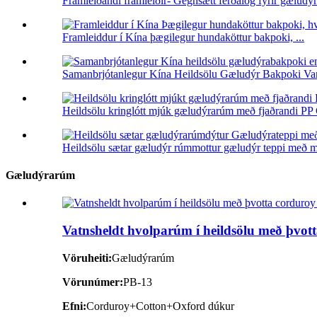
Framleiðandi framleiðir- Gegnsætt ferðalög fyrir gæludýr
Framleiddur í Kína þægilegur hundaköttur bakpoki, ...
Samanbrjótanlegur Kína Heildsölu Gæludýr Bakpoki Var
Heildsölu kringlótt mjúk gæludýrarúm með fjaðrandi PP C
Heildsölu sætar gæludýr rúmmottur gæludýr teppi með m
Gæludýrarúm
Vatnsheldt hvolparúm í heildsölu með þvotta
Vöruheiti:
Gæludýrarúm
Vörunúmer:
PB-13
Efni:
Corduroy+Cotton+Oxford dúkur