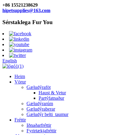
+86 15521238629
hipetsupplies@163.com
Sérstaklega Fur You
English
Heim
Vörur
Gæludýraföt
Haust & Vetur
Partýfatnaður
Gæludýrarúm
Gæludýraberar
Gæludýr belti_taumur
Fréttir
Iðnaðarfréttir
Fyrirtækjafréttir