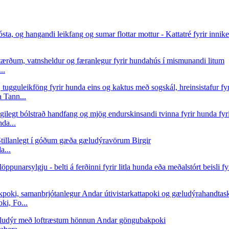
..
 Tann...
da...
a...
i, Fo...