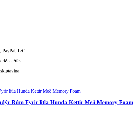
n, PayPal, L/C…
rið staðfest.
ðskiptavina.
æludýr Rúm Fyrir litla Hunda Kettir Með Memory Foa