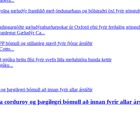
abera...
anlegur Gæludýr Ca...
otto...
júku...
 corduroy og þægilegri bómull að innan fyrir allar árs