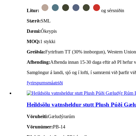
Litur:
og sérsniðin
Stærð:
SML
Dæmi:
Ókeypis
MOQ:
1 stykki
Greiðsla:
Fyrirfram TT (30% innborgun), Western Unio
Afhending:
Afhenda innan 15-30 daga eftir að PI hefur ve
Samgöngur á landi, sjó og í lofti, í samræmi við þarfir vi
fyrirspurn
smáatriði
Heildsölu vatnsheldur stutt Plush Púði G
Vöruheiti:
Gæludýrarúm
Vörunúmer:
PB-14