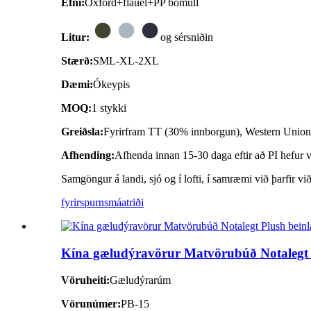
Efni:
Oxford+flauel+PP bómull
Litur:
og sérsniðin
Stærð:
SML-XL-2XL
Dæmi:
Ókeypis
MOQ:
1 stykki
Greiðsla:
Fyrirfram TT (30% innborgun), Western Unio
Afhending:
Afhenda innan 15-30 daga eftir að PI hefur ve
Samgöngur á landi, sjó og í lofti, í samræmi við þarfir vi
fyrirspurn
smáatriði
Kína gæludýravörur Matvörubúð Notalegt Pl
Vöruheiti:
Gæludýrarúm
Vörunúmer:
PB-15