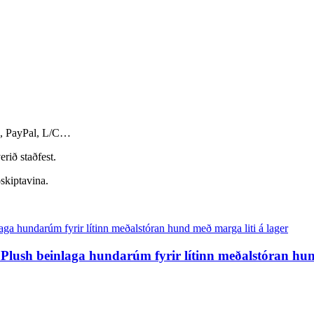
n, PayPal, L/C…
rið staðfest.
ðskiptavina.
ush beinlaga hundarúm fyrir lítinn meðalstóran hund