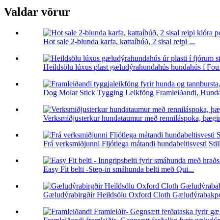
Valdar vörur
Hot sale 2-blunda karfa, kattaíbúð, 2 sisal reipi ...
Heildsölu lúxus plast gæludýrahundahús hundahús í Fou.
Dog Molar Stick Tygging Leikföng Framleiðandi, Hunda
Verksmiðjusterkur hundataumur með renniláspoka, þægin
Frá verksmiðjunni Fljótlega mátandi hundabeltisvesti Still
Easy Fit belti -Step-in smáhunda belti með Qui...
Gæludýrabirgðir Heildsölu Oxford Cloth Gæludýrabakpok