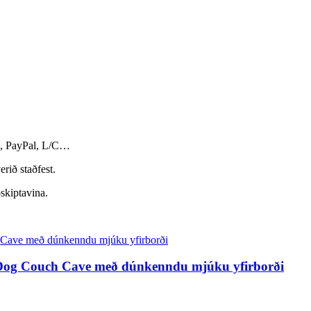
n, PayPal, L/C…
rið staðfest.
ðskiptavina.
y Dog Couch Cave með dúnkenndu mjúku yfirborði