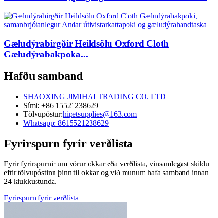
Gæludýrabirgðir Heildsölu Oxford Cloth
Gæludýrabakpoka...
Hafðu samband
SHAOXING JIMIHAI TRADING CO. LTD
Sími: +86 15521238629
Tölvupóstur:
hipetsupplies@163.com
Whatsapp: 8615521238629
Fyrirspurn fyrir verðlista
Fyrir fyrirspurnir um vörur okkar eða verðlista, vinsamlegast skildu
eftir tölvupóstinn þinn til okkar og við munum hafa samband innan
24 klukkustunda.
Fyrirspurn fyrir verðlista