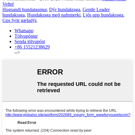
Veftré
Hugsandi hundataumur
,
Dýr hundakraga
,
Gentle Leader
hundakraga
,
Hundakraga með nafnmerki
,
Ljós upp hundakraga
,
Gps fyrir gæludýr
,
Whatsapp
Tölvupóstur
Senda tölvupóst
+86 15521238629
-->