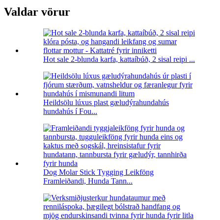
Valdar vörur
Hot sale 2-blunda karfa, kattaíbúð, 2 sisal reipi ...
Heildsölu lúxus plast gæludýrahundahús
hundahús í Fou...
Dog Molar Stick Tygging Leikföng
Framleiðandi, Hunda Tann...