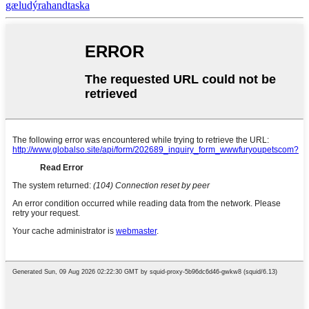
gæludýrahandtaska