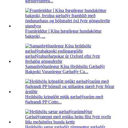
gæludýrabera...
Framleiddur í Kína þægilegur hundaköttur
bakpoki, ...
Samanbrjótanlegur Kína Heildsölu Gæludýr
Bakpoki Varanlegur Gæludýr Ca...
Heildsölu kringlótt mjúk gæludýrarúm með
fjaðrandi PP Cotto...
Heildsölu sætar gæludýr rúmmottur gæludýr