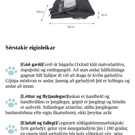
Sérstakir eiginleikar
[Góð gæði]
Gerð úr hágæða Oxford klút matvælatölvu,
rispuþolin og endingargóð. Að utan andar hálfkúlulaga
gagnsæ hlíf hjálpar til við að draga úr kvíða gæludýra.
Gljúpa möskvan er andar, þannig að gæludýrið þitt er loftlegra og
andar að innan.
[Léttur og flytjanlegur]
taskan er handheld og
handferillinn er þægilegur, gripið er þægilegt og höndin
er auðveld. Stillanlegar axlarólar, stilltu þægilegasta
burðarstöðuna eftir eigin líkamsformi, ekki þreyttar axlir.
[Einfalt og fallegt]
Gegnsætt sóllúguhönnunarbakpoki
fyrir gæludýr, getur sýnt ástargæludýrin þín í 180 gráður,
en einnig látið gæludýrin þín hafa víðtækari sýn, stóra