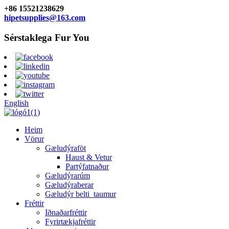
+86 15521238629
hipetsupplies@163.com
Sérstaklega Fur You
English
Heim
Vörur
Gæludýraföt
Haust & Vetur
Partýfatnaður
Gæludýrarúm
Gæludýraberar
Gæludýr belti_taumur
Fréttir
Iðnaðarfréttir
Fyrirtækjafréttir