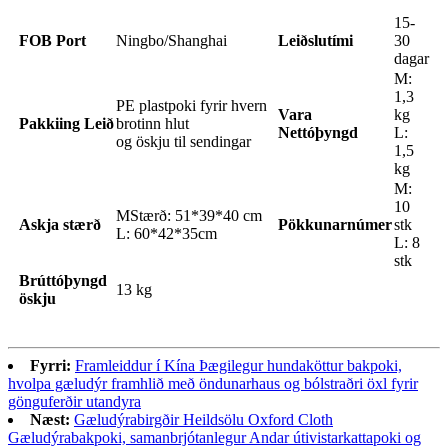
15-
FOB Por
t
Ningbo/Shanghai
Leiðslutími
30
dagar
M:
1,3
PE plastpoki fyrir hvern
Vara
kg
Pakki
ing
Leið
brotinn hlut
Nettóþyngd
L:
og öskju til sendingar
1,5
kg
M:
10
M
Stærð: 51*39*40 cm
Askja stærð
Pökkunarnúmer
stk
L: 60*42*35cm
L: 8
stk
Brúttóþyngd
13 kg
öskju
Fyrri:
Framleiddur í Kína Þægilegur hundaköttur bakpoki,
hvolpa gæludýr framhlið með öndunarhaus og bólstraðri öxl fyrir
gönguferðir utandyra
Næst:
Gæludýrabirgðir Heildsölu Oxford Cloth
Gæludýrabakpoki, samanbrjótanlegur Andar útivistarkattapoki og