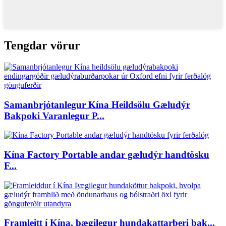
Tengdar vörur
Samanbrjótanlegur Kína Heildsölu Gæludýr
Bakpoki Varanlegur P...
Kína Factory Portable andar gæludýr handtösku
F...
Framleitt í Kína, þægilegur hundakattarberi bak...