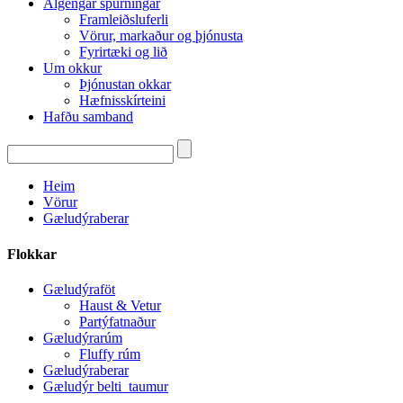
Algengar spurningar
Framleiðsluferli
Vörur, markaður og þjónusta
Fyrirtæki og lið
Um okkur
Þjónustan okkar
Hæfnisskírteini
Hafðu samband
Heim
Vörur
Gæludýraberar
Flokkar
Gæludýraföt
Haust & Vetur
Partýfatnaður
Gæludýrarúm
Fluffy rúm
Gæludýraberar
Gæludýr belti_taumur