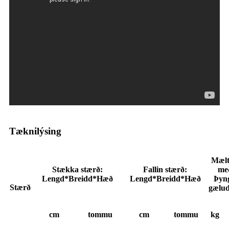
Tæknilýsing
Mælt
Stækka stærð:
Fallin stærð:
me
Lengd*Breidd*Hæð
Lengd*Breidd*Hæð
Þyn
Stærð
gælu
cm
tommu
cm
tommu
kg