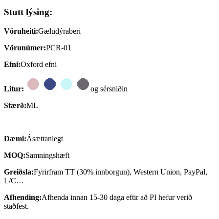
Stutt lýsing:
Vöruheiti:
Gæludýraberi
Vörunúmer:
PCR-01
Efni:
Oxford efni
Litur:
og sérsniðin
Stærð:
ML
Dæmi:
Ásættanlegt
MOQ:
Samningshæft
Greiðsla:
Fyrirfram TT (30% innborgun), Western Union, PayPal,
L/C…
Afhending:
Afhenda innan 15-30 daga eftir að PI hefur verið
staðfest.