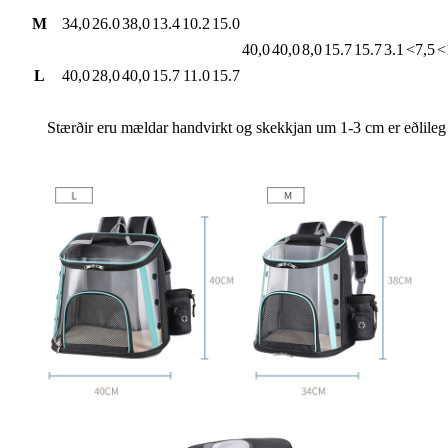
M
34,0
26.0
38,0
13.4
10.2
15.0
40,0
40,0
8,0
15.7
15.7
3.1
<7,5
<
L
40,0
28,0
40,0
15.7
11.0
15.7
Stærðir eru mældar handvirkt og skekkjan um 1-3 cm er eðlileg