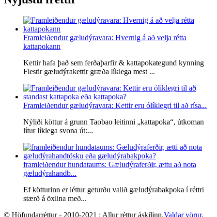
Framleiðendur gæludýravara: Hvernig á að velja rétta
kattapokann
Kettir hafa það sem ferðaþarfir & kattapokategund kynning
Flestir gæludýrakettir græða líklega mest ...
Framleiðendur gæludýravara: Kettir eru ólíklegri til að rísa...
Nýliði köttur á grunn Taobao leitinni „kattapoka“, útkoman
lítur líklega svona út:...
framleiðendur hundataums: Gæludýraferðir, ættu að nota
gæludýrahandb...
Ef kötturinn er léttur geturðu valið gæludýrabakpoka í réttri
stærð á öxlina með...
© Höfundarréttur - 2010-2021 : Allur réttur áskilinn.
Valdar vörur
,