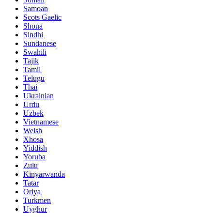
Samoan
Scots Gaelic
Shona
Sindhi
Sundanese
Swahili
Tajik
Tamil
Telugu
Thai
Ukrainian
Urdu
Uzbek
Vietnamese
Welsh
Xhosa
Yiddish
Yoruba
Zulu
Kinyarwanda
Tatar
Oriya
Turkmen
Uyghur