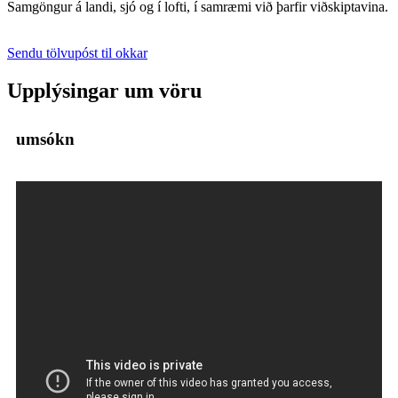
Samgöngur á landi, sjó og í lofti, í samræmi við þarfir viðskiptavina.
Sendu tölvupóst til okkar
Upplýsingar um vöru
umsókn