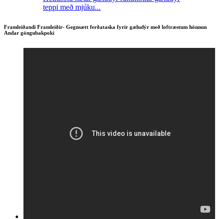
teppi með mjúku...
Framleiðandi Framleiðir- Gegnsætt ferðataska fyrir gæludýr með loftræstum hönnun
Andar göngubakpoki