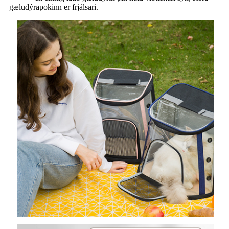
gæludýrapokinn er frjálsari.