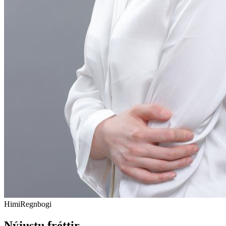
Himi
Regnbogi
Nýjustu fréttir