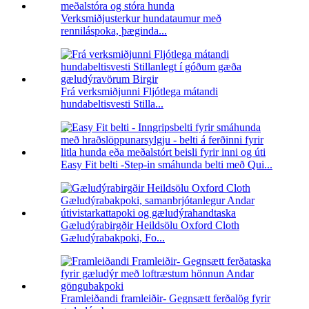
Verksmiðjusterkur hundataumur með
renniláspoka, þæginda...
Frá verksmiðjunni Fljótlega mátandi
hundabeltisvesti Stilla...
Easy Fit belti -Step-in smáhunda belti með Qui...
Gæludýrabirgðir Heildsölu Oxford Cloth
Gæludýrabakpoki, Fo...
Framleiðandi framleiðir- Gegnsætt ferðalög fyrir